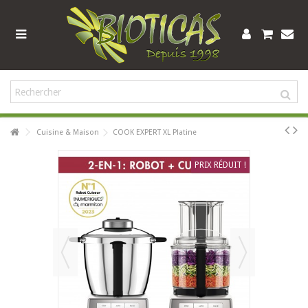
Cuisine & Maison
COOK EXPERT XL Platine
PRIX RÉDUIT !