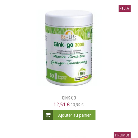
-10%
GINK-GO
12,51 €
13,90 €
Ajouter au panier
PROMO!