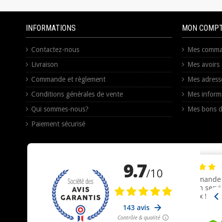
INFORMATIONS
MON COMP
Contactez-nous
Mes comma
Livraison
Mes avoirs
Commande et règlement
Mes adress
Conditions générales de vente
Mes inform
Qui sommes-nous?
Mes bons d
Paiement sécurisé