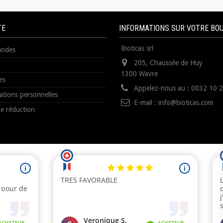
TE
INFORMATIONS SUR VOTRE BO
Bioticas srl
ndes
205, Chaussée de Huy
1300 Wavre
es
Appelez-nous au :
0032 10 
ations personnelles
E-mail :
info@bioticas.com
e réduction