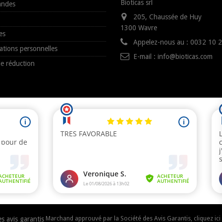
Bioticas srl
ndes
205, Chaussée de Huy
1300 Wavre
es
Appelez-nous au :
0032 10 
ations personnelles
E-mail :
info@bioticas.com
e réduction
Marchand approuvé par la Société des Avis Garantis,
cliquez ici