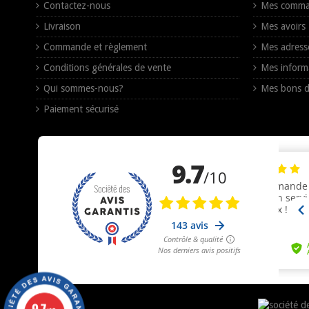
Contactez-nous
Mes comma
Livraison
Mes avoirs
Commande et règlement
Mes adress
Conditions générales de vente
Mes inform
Qui sommes-nous?
Mes bons d
Paiement sécurisé
9.7