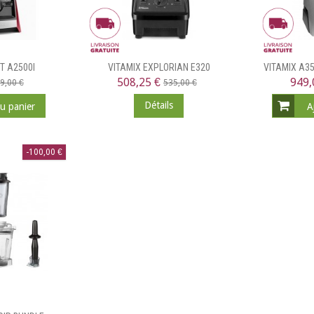
T A2500I
VITAMIX EXPLORIAN E320
VITAMIX A35
508,25 €
949,
9,00 €
535,00 €
Détails
au panier
A
-100,00 €