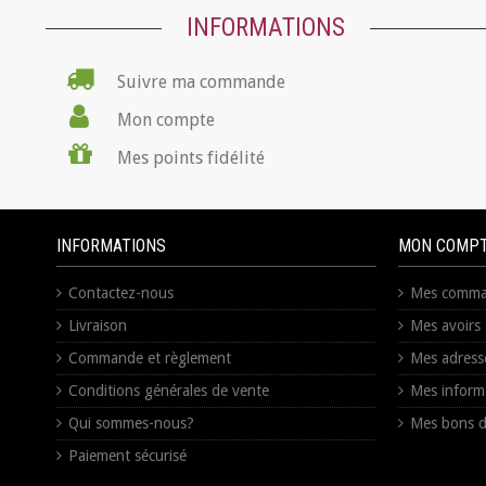
INFORMATIONS
Suivre ma commande
Mon compte
Mes points fidélité
INFORMATIONS
MON COMP
Contactez-nous
Mes comma
Livraison
Mes avoirs
Commande et règlement
Mes adress
Conditions générales de vente
Mes inform
Qui sommes-nous?
Mes bons d
Paiement sécurisé