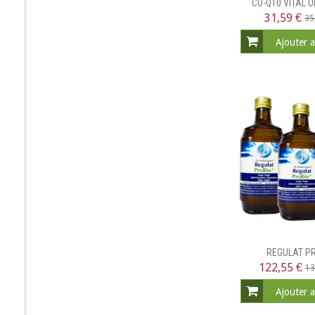
CO-Q10 VITAL U
31,59 €
35
Ajouter 
REGULAT P
122,55 €
13
Ajouter 