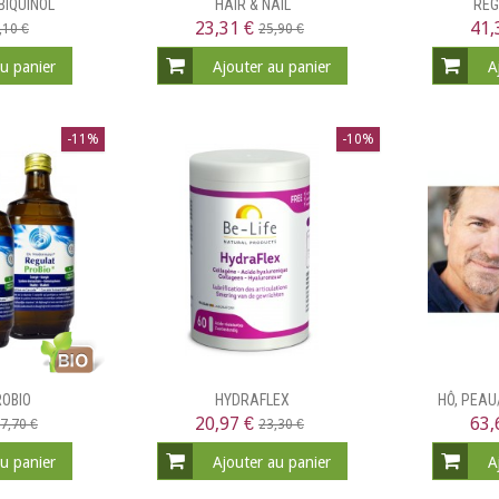
BIQUINOL
HAIR & NAIL
REG
23,31 €
41,
,10 €
25,90 €
au panier
Ajouter au panier
A
-11%
-10%
ROBIO
HYDRAFLEX
HÔ, PEA
20,97 €
63,
7,70 €
23,30 €
au panier
Ajouter au panier
A