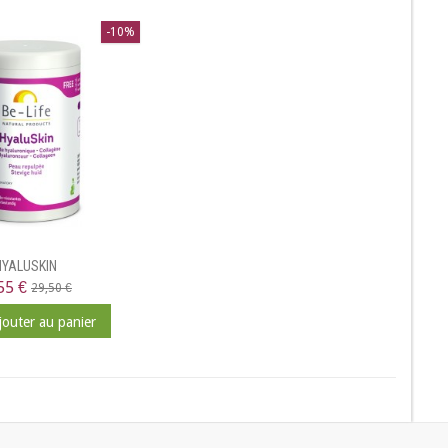
-10%
HYALUSKIN
55 €
29,50 €
jouter au panier