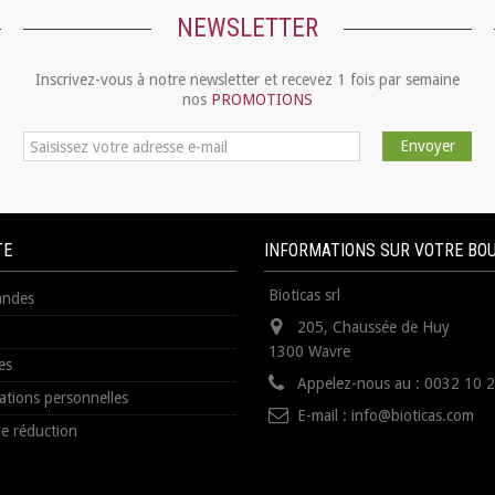
NEWSLETTER
Inscrivez-vous à notre newsletter et recevez 1 fois par semaine
nos
PROMOTIONS
Envoyer
TE
INFORMATIONS SUR VOTRE BO
Bioticas srl
ndes
205, Chaussée de Huy
1300 Wavre
es
Appelez-nous au :
0032 10 
ations personnelles
E-mail :
info@bioticas.com
e réduction