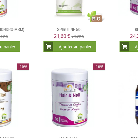
CHONDRO-MSM)
SPIRULINE 500
B
21,60 €
24,
,10 €
24,00 €
au panier
Ajouter au panier
A
-10%
-10%