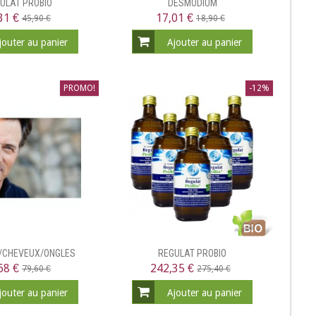
ULAT PROBIO
DESMODIUM
31 €
17,01 €
45,90 €
18,90 €
jouter au panier
Ajouter au panier
PROMO!
-12%
U/CHEVEUX/ONGLES
REGULAT PROBIO
68 €
242,35 €
79,60 €
275,40 €
jouter au panier
Ajouter au panier