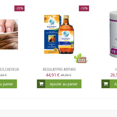
-20%
-10%
LES,CHEVEUX
REGULATPRO ARTHRO
44,91 €
26,
,60 €
49,90 €
au panier
Ajouter au panier
A