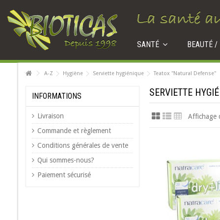
SANTÉ
BEAUTÉ /
A-Z
Hygiène
Serviette hygiénique
Teatox ''Natural Defense''
SERVIETTE HYGI
INFORMATIONS
Livraison
Affichage 
Commande et règlement
Conditions générales de vente
Qui sommes-nous?
Paiement sécurisé