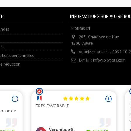
TE
INFORMATIONS SUR VOTRE BO
Bioticas srl
ndes
205, Chaussée de Huy
1300 Wavre
es
Appelez-nous au :
0032 10 
ations personnelles
E-mail :
info@bioticas.com
e réduction