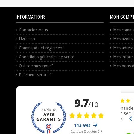
INFORMATIONS
MON COMP
Contactez-nous
Mes comma
Livraison
Mes avoirs
Commande et règlement
Mes adress
Conditions générales de vente
Mes inform
Qui sommes-nous?
Mes bons d
Paiement sécurisé