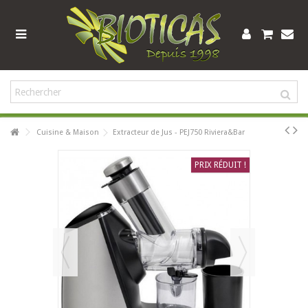
Cuisine & Maison
Extracteur de Jus - PEJ750 Riviera&Bar
PRIX RÉDUIT !