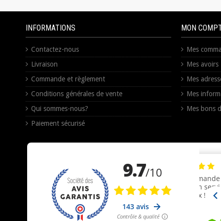
INFORMATIONS
MON COMP
Contactez-nous
Mes comma
Livraison
Mes avoirs
Commande et règlement
Mes adress
Conditions générales de vente
Mes inform
Qui sommes-nous?
Mes bons d
Paiement sécurisé