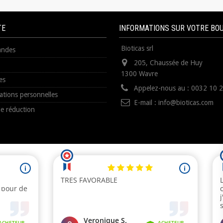
TE
INFORMATIONS SUR VOTRE BO
Bioticas srl
ndes
205, Chaussée de Huy
1300 Wavre
es
Appelez-nous au :
0032 10 
ations personnelles
E-mail :
info@bioticas.com
e réduction