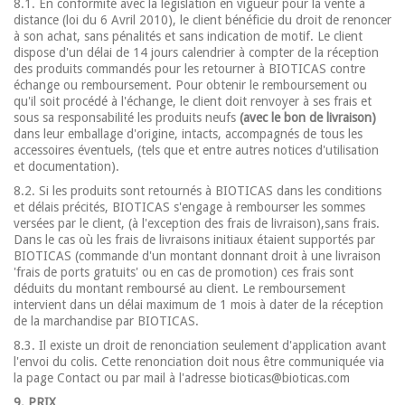
8.1. En conformité avec la législation en vigueur pour la vente à
distance (loi du 6 Avril 2010), le client bénéficie du droit de renoncer
à son achat, sans pénalités et sans indication de motif. Le client
dispose d'un délai de 14 jours calendrier à compter de la réception
des produits commandés pour les retourner à BIOTICAS contre
échange ou remboursement. Pour obtenir le remboursement ou
qu'il soit procédé à l'échange, le client doit renvoyer à ses frais et
sous sa responsabilité les produits neufs
(avec le bon de livraison)
dans leur emballage d'origine, intacts, accompagnés de tous les
accessoires éventuels, (tels que et entre autres notices d'utilisation
et documentation).
8.2. Si les produits sont retournés à BIOTICAS dans les conditions
et délais précités, BIOTICAS s'engage à rembourser les sommes
versées par le client, (à l'exception des frais de livraison),sans frais.
Dans le cas où les frais de livraisons initiaux étaient supportés par
BIOTICAS (commande d'un montant donnant droit à une livraison
'frais de ports gratuits' ou en cas de promotion) ces frais sont
déduits du montant remboursé au client. Le remboursement
intervient dans un délai maximum de 1 mois à dater de la réception
de la marchandise par BIOTICAS.
8.3. Il existe un droit de renonciation seulement d'application avant
l'envoi du colis. Cette renonciation doit nous être communiquée via
la page Contact ou par mail à l'adresse bioticas@bioticas.com
9. PRIX