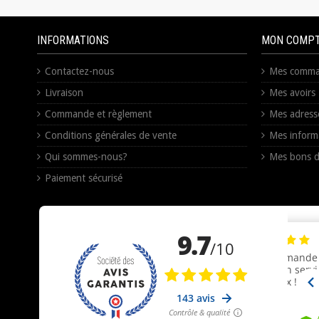
INFORMATIONS
MON COMP
Contactez-nous
Mes comma
Livraison
Mes avoirs
Commande et règlement
Mes adress
Conditions générales de vente
Mes inform
Qui sommes-nous?
Mes bons d
Paiement sécurisé