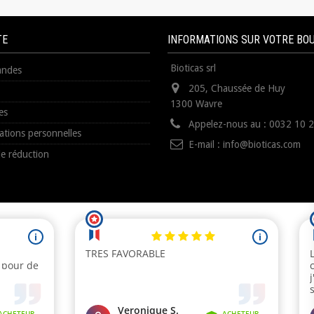
TE
INFORMATIONS SUR VOTRE BO
Bioticas srl
ndes
205, Chaussée de Huy
1300 Wavre
es
Appelez-nous au :
0032 10 
ations personnelles
E-mail :
info@bioticas.com
e réduction