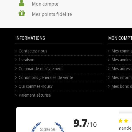
Mon compte
Mes points fidélité
INFORMATIONS
MON COMP
Contactez-nous
Mes comma
Livraison
Mes avoirs
Commande et règlement
Mes adress
Conditions générales de vente
Mes inform
Qui sommes-nous?
Mes bons d
Paiement sécurisé