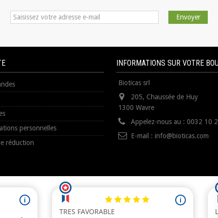
Envoyer
TE
INFORMATIONS SUR VOTRE BO
Bioticas srl
ndes
205, Chaussée de Huy
1300 Wavre
es
Appelez-nous au :
0032 10 
ations personnelles
E-mail :
info@bioticas.com
e réduction