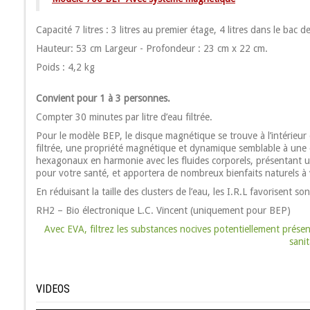
Capacité 7 litres : 3 litres au premier étage, 4 litres dans le bac de
Hauteur: 53 cm Largeur - Profondeur : 23 cm x 22 cm.
Poids : 4,2 kg
Convient pour 1 à 3 personnes.
Compter 30 minutes par litre d’eau filtrée.
Pour le modèle BEP, le disque magnétique se trouve à l’intérieur 
filtrée, une propriété magnétique et dynamique semblable à un
hexagonaux en harmonie avec les fluides corporels, présentant une p
pour votre santé, et apportera de nombreux bienfaits naturels à vot
En réduisant la taille des clusters de l’eau, les I.R.L favorisent s
RH2 – Bio électronique L.C. Vincent (uniquement pour BEP)
Avec EVA, filtrez les substances nocives potentiellement présen
sanit
VIDEOS