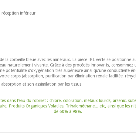
 réception inférieur
de la corbeille bleue avec les minéraux. La pièce IRL verte se positionne au 
e eau naturellement vivante. Grâce à des procédés innovants, consommez
otentialité d’oxygénation très supérieure ainsi qu’une conductivité éne
re corps (absorption, purification par élimination rénale facilitée, réhydr
on absorption et son assimilation par les tissus.
tes dans l’eau du robinet : chlore, coloration, métaux lourds, arsenic, s
aire, Produits Organiques Volatiles, Trihalométhane... etc, ainsi que les ni
de 60% à 98%.