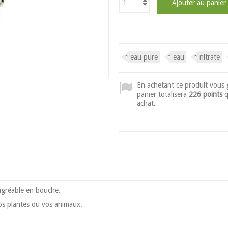
Ajouter au panier
eau pure
eau
nitrate
En achetant ce produit vous
panier totalisera
226 points
q
achat.
 agréable en bouche.
 vos plantes ou vos animaux.