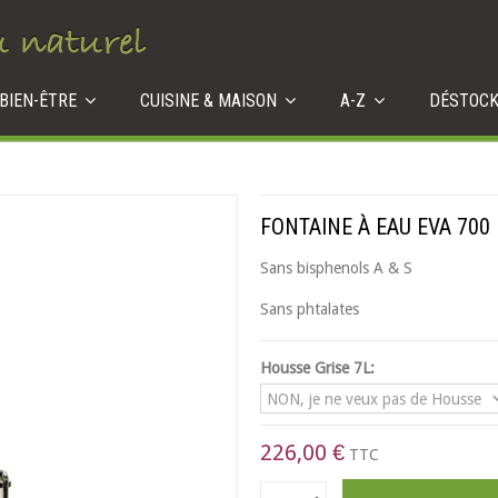
 BIEN-ÊTRE
CUISINE & MAISON
A-Z
DÉSTOC
FONTAINE À EAU EVA 700 
Sans bisphenols A & S
Sans phtalates
Housse Grise 7L:
226,00 €
TTC