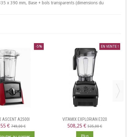
 335 x 390 mm, Base + bols transparents (dimensions du
-5%
EN VENTE !
X ASCENT A2500I
VITAMIX EXPLORIAN E320
DÉS
,55 €
508,25 €
749,00 €
535,00 €
Plus
jouter au panier