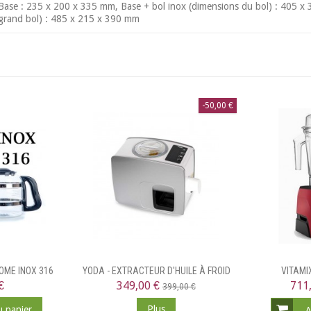
Base : 235 x 200 x 335 mm, Base + bol inox (dimensions du bol) : 405 x
grand bol) : 485 x 215 x 390 mm
-50,00 €
OME INOX 316
YODA - EXTRACTEUR D'HUILE À FROID
VITAMI
€
349,00 €
711
399,00 €
Plus
u panier
A