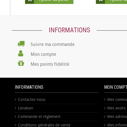
INFORMATIONS
Suivre ma commande
Mon compte
Mes points fidélité
INFORMATIONS
MON COMP
Contactez-nous
Mes comma
Livraison
Mes avoirs
Commande et règlement
Mes adress
Conditions générales de vente
Mes inform