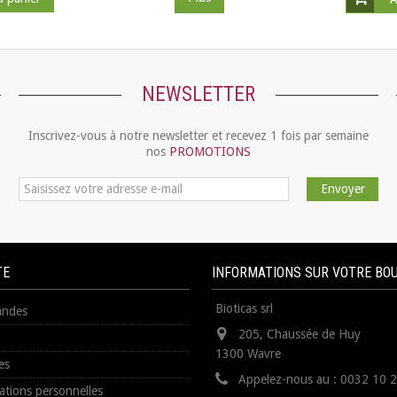
NEWSLETTER
Inscrivez-vous à notre newsletter et recevez 1 fois par semaine
nos
PROMOTIONS
Envoyer
TE
INFORMATIONS SUR VOTRE BO
Bioticas srl
ndes
205, Chaussée de Huy
1300 Wavre
es
Appelez-nous au :
0032 10 
ations personnelles