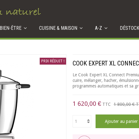
 BIEN-ÊTRE
CUISINE & MAISON
A-Z
DÉSTOC
PRIX RÉDUIT !
COOK EXPERT XL CONNE
Le Cook Expert XL Connect Premium
cuire, mélanger, hacher, émulsionne
programmes automatiques et sa gra
1 620,00 €
TTC
1 800,00 €
T
Ajouter au panier