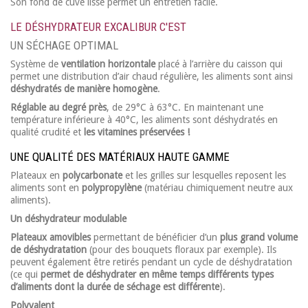
Son fond de cuve lisse permet un entretien facile.
LE DÉSHYDRATEUR EXCALIBUR C'EST
UN SÉCHAGE OPTIMAL
Système de
ventilation horizontale
placé à l’arrière du caisson qui
permet une distribution d’air chaud régulière, les aliments sont ainsi
déshydratés de manière homogène
.
Réglable au degré près
, de 29°C à 63°C. En maintenant une
température inférieure à 40°C, les aliments sont déshydratés en
qualité crudité et
les vitamines préservées !
UNE QUALITÉ DES MATÉRIAUX HAUTE GAMME
Plateaux en
polycarbonate
et les grilles sur lesquelles reposent les
aliments sont en
polypropylène
(matériau chimiquement neutre aux
aliments).
Un déshydrateur modulable
Plateaux amovibles
permettant de bénéficier d’un
plus grand volume
de déshydratation
(pour des bouquets floraux par exemple). Ils
peuvent également être retirés pendant un cycle de déshydratation
(ce qui
permet de déshydrater en même temps différents types
d’aliments dont la durée de séchage est différente
).
Polyvalent