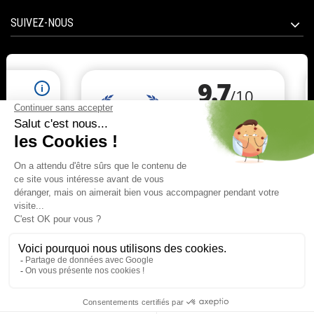
SUIVEZ-NOUS
Marchand approuvé par la Société des Avis Garantis,
cliquez ici pour vérifier
.
© 2020 All right reserved BIOTICAS | E-commerce software
PrestaShop™ | Integrated and released by
Tesial
9.7
/10