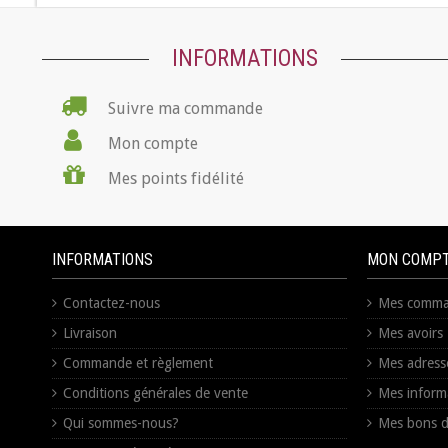
INFORMATIONS
Suivre ma commande
Mon compte
Mes points fidélité
INFORMATIONS
MON COMP
Contactez-nous
Mes comma
Livraison
Mes avoirs
Commande et règlement
Mes adress
Conditions générales de vente
Mes inform
Qui sommes-nous?
Mes bons d