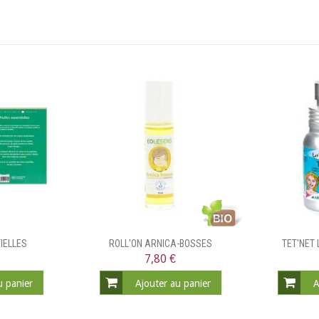
IELLES
ROLL'ON ARNICA-BOSSES
TET'NET 
7,80 €
u panier
Ajouter au panier
A