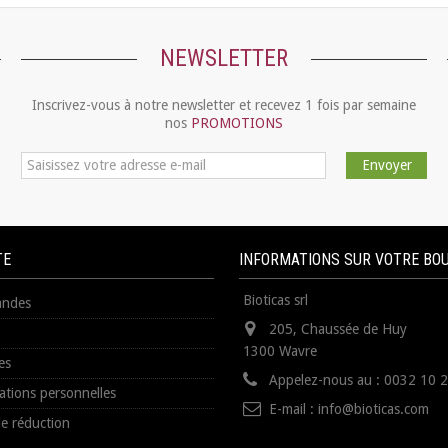
NEWSLETTER
Inscrivez-vous à notre newsletter et recevez 1 fois par semaine
nos
PROMOTIONS
Envoyer
TE
INFORMATIONS SUR VOTRE BO
Bioticas srl
ndes
205, Chaussée de Huy
1300 Wavre
es
Appelez-nous au :
0032 10 
ations personnelles
E-mail :
info@bioticas.com
e réduction