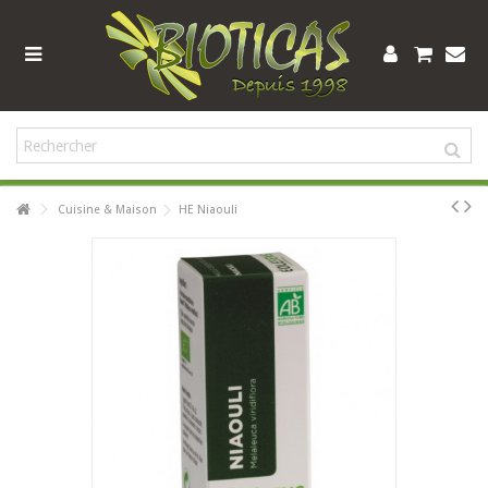
Cuisine & Maison
HE Niaouli