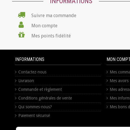
INFORMATIONS
Suivre ma commande
Mon compte
Mes points fidélité
INFORMATIONS
MON COMP
Contactez-nous
Mes comma
Livraison
Mes avoirs
Commande et règlement
Mes adress
Conditions générales de vente
Mes inform
Qui sommes-nous?
Mes bons d
Paiement sécurisé