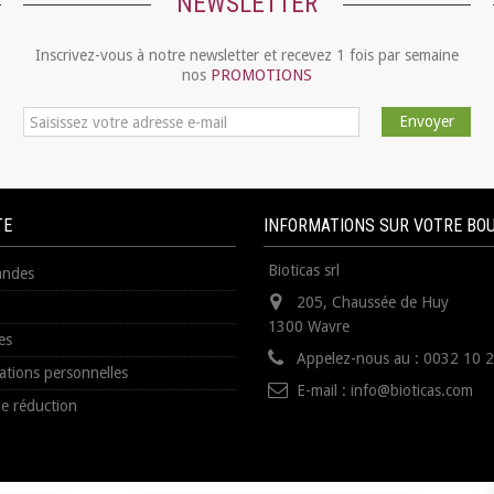
NEWSLETTER
Inscrivez-vous à notre newsletter et recevez 1 fois par semaine
nos
PROMOTIONS
Envoyer
TE
INFORMATIONS SUR VOTRE BO
Bioticas srl
ndes
205, Chaussée de Huy
1300 Wavre
es
Appelez-nous au :
0032 10 
ations personnelles
E-mail :
info@bioticas.com
e réduction