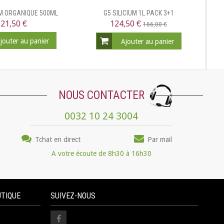
UM ORGANIQUE 500ML
G5 SILICIUM 1L PACK 3+1
21,50 €
124,50 €
166,00 €
jouter au panier
Ajouter au panier
NOUS CONTACTER
0032 10 24 3004
Tchat en direct
Par mail
A votre écoute de 8h30 à 16h30
UTIQUE
SUIVEZ-NOUS