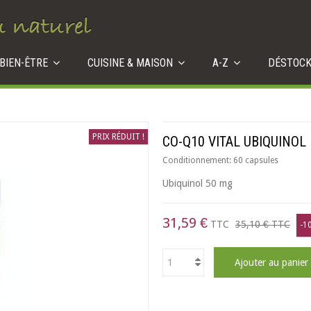
 BIEN-ÊTRE
CUISINE & MAISON
A-Z
DÉSTOC
PRIX RÉDUIT !
CO-Q10 VITAL UBIQUINOL
Conditionnement:
60 capsules
Ubiquinol 50 mg
31,59 €
TTC
35,10 €
TTC
-1
Ajouter au panier