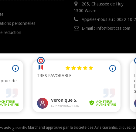
205, Chaussée de Huy
1300 Wavre
es
Appelez-nous au :
0032 10 
ations personnelles
E-mail :
info@bioticas.com
e réduction
Marchand approuvé par la Société des Avis Garantis,
cliquez ici