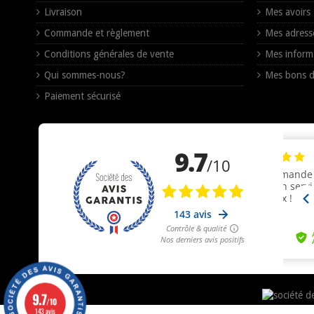
Livraison
Mes avoirs
Commande et règlement
Mes adress
Conditions générales de vente
Mes inform
Qui sommes-nous?
Mes bons d
Paiement sécurisé
9.7
/10
143 avis