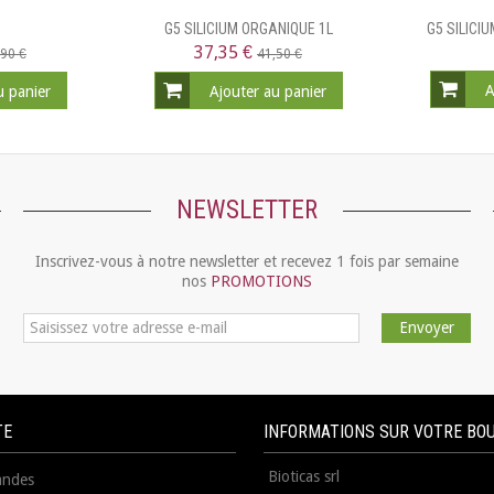
G5 SILICIUM ORGANIQUE 1L
G5 SILICI
37,35 €
,90 €
41,50 €
A
u panier
Ajouter au panier
NEWSLETTER
Inscrivez-vous à notre newsletter et recevez 1 fois par semaine
nos
PROMOTIONS
Envoyer
TE
INFORMATIONS SUR VOTRE BO
Bioticas srl
ndes