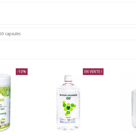
60 capsules
-10%
EN VENTE !