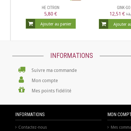
HE CITRON
GINK-GO
5,80 €
12,51 €
13
Ajouter au panier
Ajouter a
INFORMATIONS
Suivre ma commande
Mon compte
Mes points fidélité
INFORMATIONS
MON COMP
Contactez-nous
Mes comma