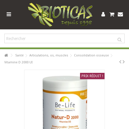
Santé
Articulations, os, muscles
Consolidation osseuse
Vitamine D 2000 UI
PRIX RÉDUIT !