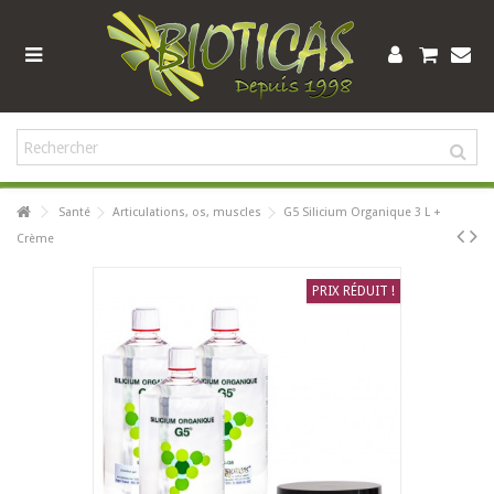
Santé
Articulations, os, muscles
G5 Silicium Organique 3 L +
Crème
PRIX RÉDUIT !