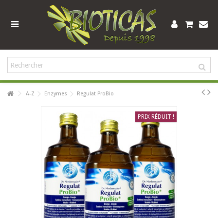
A-Z
Enzymes
Regulat ProBio
PRIX RÉDUIT !