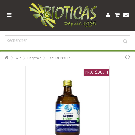
A-Z
Enzymes
Regulat ProBio
PRIX RÉDUIT !