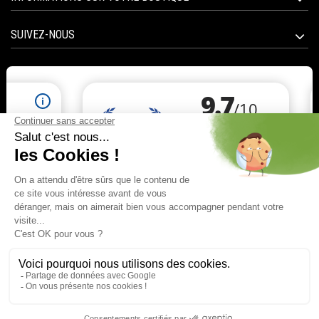
SUIVEZ-NOUS
Marchand approuvé par la Société des Avis Garantis,
cliquez ici pour vérifier
.
© 2020 All right reserved BIOTICAS | E-commerce software
PrestaShop™ | Integrated and released by
Tesial