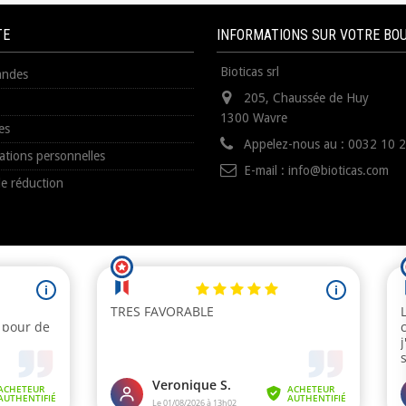
TE
INFORMATIONS SUR VOTRE BO
Bioticas srl
ndes
205, Chaussée de Huy
1300 Wavre
es
Appelez-nous au :
0032 10 
ations personnelles
E-mail :
info@bioticas.com
e réduction