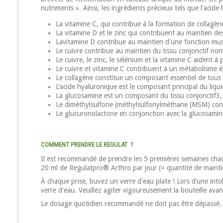
nutriments ». Ainsi, les ingrédients précieux tels que l'aci
La vitamine C, qui contribue à la formation de collage
La vitamine D et le zinc qui contribuent au maintien des
Lavitamine D contribue au maintien d'une fonction muscu
Le cuivre contribue au maintien du tissu conjonctif nor
Le cuivre, le zinc, le sélénium et la vitamine C aident à 
Le cuivre et vitamine C contribuent à un métabolisme e
Le collagène constitue un composant essentiel de tous 
L’acide hyaluronique est le composant principal du liquid
La glucosamine est un composant du tissu conjonctif3, d
Le diméthylsulfone (méthylsulfonylméthane (MSM) contri
Le glucuronolactone en conjonction avec la glucosamine 
COMMENT PRENDRE LE REGULAT ?
Il est recommandé de prendre les 5 premières semaines chaqu
20 ml de Regulatpro® Arthro par jour (= quantité de mainti
À chaque prise, buvez un verre d'eau plate ! Lors d’une in
verre d'eau. Veuillez agiter vigoureusement la bouteille avan
Le dosage quotidien recommandé ne doit pas être dépassé. 