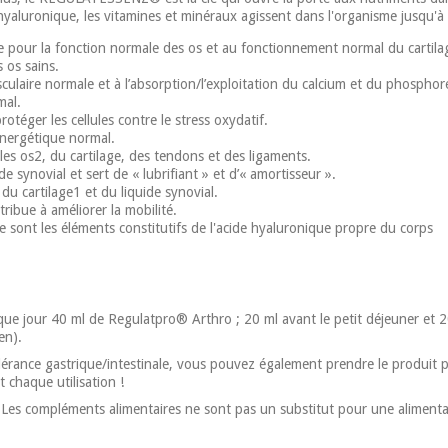
de hyaluronique, les vitamines et minéraux agissent dans l'organisme jusqu'
̀ne pour la fonction normale des os et au fonctionnement normal du cartila
 os sains.
laire normale et à l’absorption/l’exploitation du calcium et du phosphor
mal.
protéger les cellules contre le stress oxydatif.
́nergétique normal.
les os2, du cartilage, des tendons et des ligaments.
e synovial et sert de « lubrifiant » et d’« amortisseur ».
u cartilage1 et du liquide synovial.
bue à améliorer la mobilité.
sont les éléments constitutifs de l'acide hyaluronique propre du corps
e jour 40 ml de Regulatpro® Arthro ; 20 ml avant le petit déjeuner et 20 
en).
tolérance gastrique/intestinale, vous pouvez également prendre le produi
t chaque utilisation !
Les compléments alimentaires ne sont pas un substitut pour une alimentatio