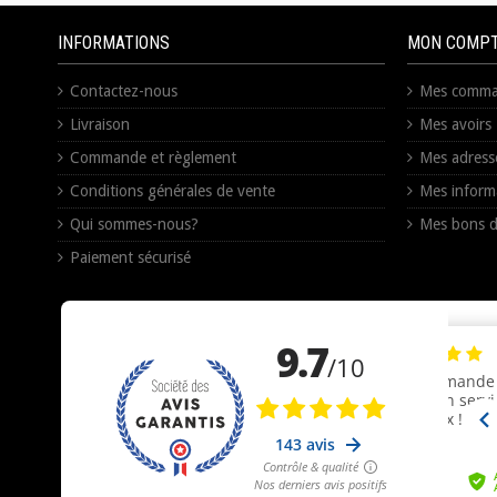
INFORMATIONS
MON COMP
Contactez-nous
Mes comma
Livraison
Mes avoirs
Commande et règlement
Mes adress
Conditions générales de vente
Mes inform
Qui sommes-nous?
Mes bons d
Paiement sécurisé