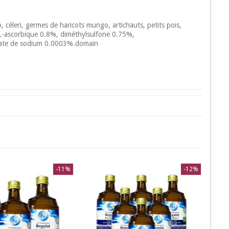
céleri, germes de haricots mungo, artichauts, petits pois,
e L-ascorbique 0.8%, diméthylsulfone 0.75%,
énate de sodium 0.0003%.domain
-11%
-12%