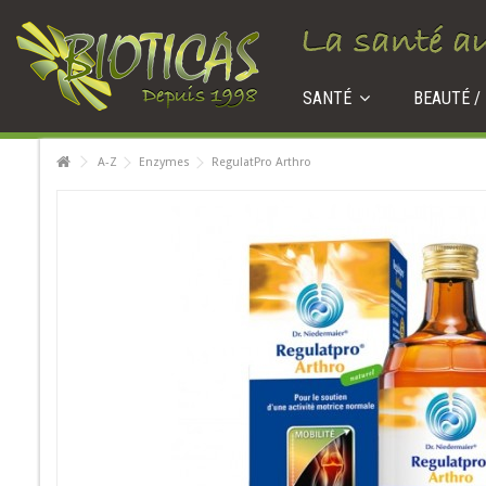
SANTÉ
BEAUTÉ /
A-Z
Enzymes
RegulatPro Arthro