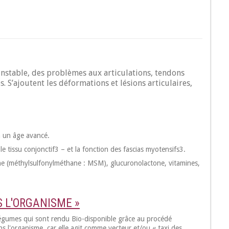
instable, des problèmes aux articulations, tendons
 S’ajoutent les déformations et lésions articulaires,
 un âge avancé.
le tissu conjonctif3 – et la fonction des fascias myotensifs3.
fone (méthylsulfonylméthane : MSM), glucuronolactone, vitamines,
S L'ORGANISME »
légumes qui sont rendu Bio-disponible grâce au procédé
 l'organisme, car elle agit comme vecteur et/ou « taxi des