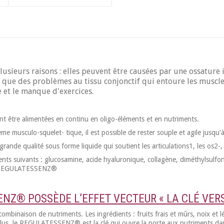
ieurs raisons : elles peuvent être causées par une ossature 
 que des problèmes au tissu conjonctif qui entoure les muscles.
âge et le manque d'exercices.
t être alimentées en continu en oligo-éléments et en nutriments.
e musculo-squelet- tique, il est possible de rester souple et agile jusqu'à
ande qualité sous forme liquide qui soutient les articulations1, les os2-, 
dients suivants : glucosamine, acide hyaluronique, collagène, diméthylsul
LE REGULATESSENZ®
NZ® POSSÈDE L’EFFET VECTEUR « LA CLÉ VER
combinaison de nutriments. Les ingrédients : fruits frais et mûrs, noix et 
us, le REGULATESSENZ® est la clé qui ouvre la porte aux nutriments dans