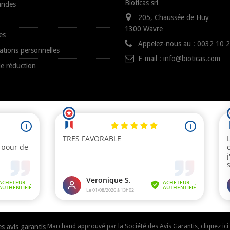
Bioticas srl
ndes
205, Chaussée de Huy
1300 Wavre
es
Appelez-nous au :
0032 10 
ations personnelles
E-mail :
info@bioticas.com
e réduction
Marchand approuvé par la Société des Avis Garantis,
cliquez ici