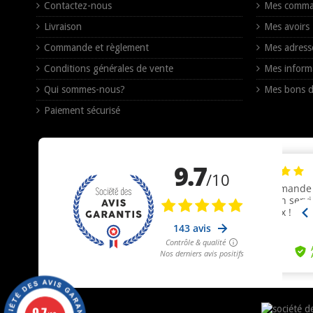
Contactez-nous
Mes comma
Livraison
Mes avoirs
Commande et règlement
Mes adress
Conditions générales de vente
Mes inform
Qui sommes-nous?
Mes bons d
Paiement sécurisé
9.7