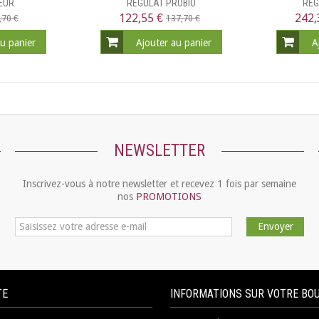
EUR
REGULAT PROBIO
REG
122,55 €
242,
,70 €
137,70 €
au panier
Ajouter au panier
A
NEWSLETTER
Inscrivez-vous à notre newsletter et recevez 1 fois par semaine
nos
PROMOTIONS
Envoyer
TE
INFORMATIONS SUR VOTRE BO