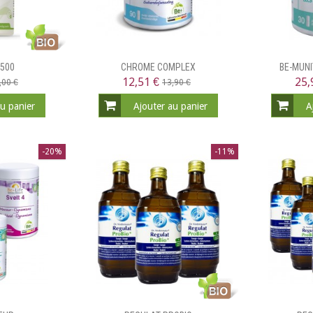
 500
CHROME COMPLEX
BE-MUNI
12,51 €
25,
,00 €
13,90 €
au panier
Ajouter au panier
A
-20%
-11%