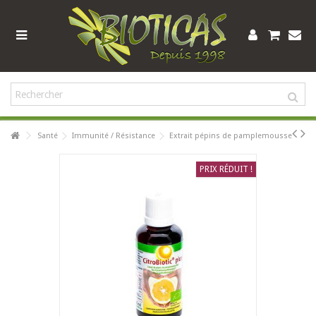
Santé
Immunité / Résistance
Extrait pépins de pamplemousse
PRIX RÉDUIT !