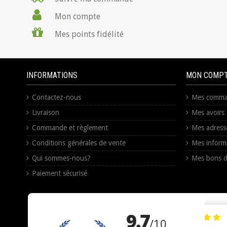
Mon compte
Mes points fidélité
INFORMATIONS
MON COMP
Contactez-nous
Mes comma
Livraison
Mes avoirs
Commande et règlement
Mes adress
Conditions générales de vente
Mes inform
Qui sommes-nous?
Mes bons d
Paiement sécurisé