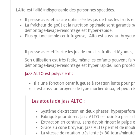
L'Alto est l'allié indispensable des personnes speedées.
Il presse avec efficacité optimisée les jus de tous les fruits
La fraîcheur de goût et la nutrition optimale sont garantis p
démontage-lavage-remontage est hyper-rapide.
Plus qu'une simple centrifugeuse, l'Alto est aussi un broyeu
Il presse avec efficacité les jus de tous les fruits et légumes
Son utilisation est très facile, même les enfants peuvent fai
démontage-lavage-remontage est hyper rapide. Son procédé u
Jazz ALTO est polyvalent :
Il a une fonction centrifugeuse à rotation lente pour pr
il est aussi un broyeur de type mortier doux, et peut r
Les atouts de jazz ALTO :
Système d’extraction en deux phases, hyperperform
Fabriqué pour durer, Jazz ALTO est usiné à partir de
Extraction en continu, sans devoir rincer; la pulpe
Grâce au cône broyeur, Jazz ALTO permet de mouli
La vitesse de rotation très lente (< 80 tours/minute