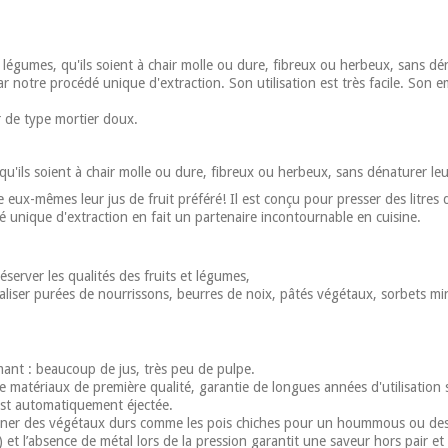
 et légumes, qu'ils soient à chair molle ou dure, fibreux ou herbeux, sans dé
ar notre procédé unique d'extraction. Son utilisation est très facile. Son 
r de type mortier doux.
, qu'ils soient à chair molle ou dure, fibreux ou herbeux, sans dénaturer leu
re eux-mêmes leur jus de fruit préféré! Il est conçu pour presser des litre
nique d'extraction en fait un partenaire incontournable en cuisine.
éserver les qualités des fruits et légumes,
éaliser purées de nourrissons, beurres de noix, pâtés végétaux, sorbets mi
ant : beaucoup de jus, très peu de pulpe.
 matériaux de première qualité, garantie de longues années d'utilisation s
 est automatiquement éjectée.
ner des végétaux durs comme les pois chiches pour un hoummous ou des f
) et l’absence de métal lors de la pression garantit une saveur hors pair et