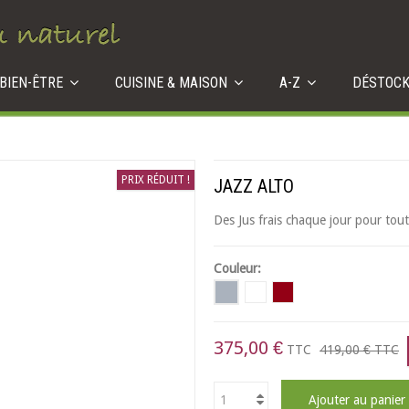
 BIEN-ÊTRE
CUISINE & MAISON
A-Z
DÉSTOC
PRIX RÉDUIT !
JAZZ ALTO
Des Jus frais chaque jour pour toute
Couleur:
375,00 €
TTC
419,00 €
TTC
Ajouter au panier