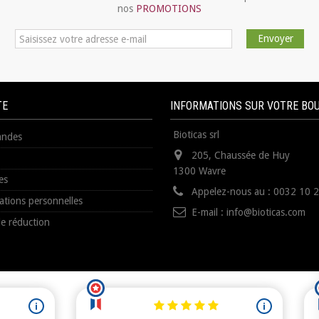
nos
PROMOTIONS
Envoyer
TE
INFORMATIONS SUR VOTRE BO
Bioticas srl
ndes
205, Chaussée de Huy
1300 Wavre
es
Appelez-nous au :
0032 10 
ations personnelles
E-mail :
info@bioticas.com
e réduction