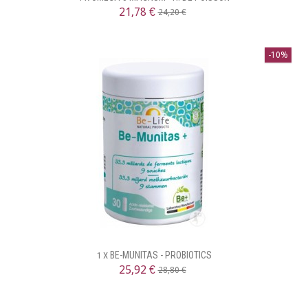
21,78 €
24,20 €
-10%
BE-MUNITAS - PROBIOTICS
1 X
25,92 €
28,80 €